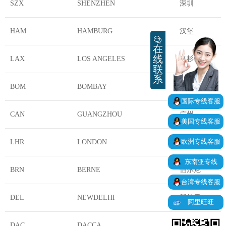
SZX
SHENZHEN
深圳
HAM
HAMBURG
汉堡
在
线
LAX
LOS ANGELES
洛杉矶
联
系
BOM
BOMBAY
孟买
国际专线客服
CAN
GUANGZHOU
广州
美国专线客服
欧洲专线客服
LHR
LONDON
伦敦
东南亚专线
BRN
BERNE
伯尔尼
台湾专线客服
DEL
NEWDELHI
新德里
阿里旺旺
DAC
DACCA
达卡