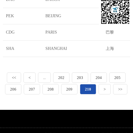
PEK
BEIJING
北京
CDG
PARIS
巴黎
SHA
SHANGHAI
上海
<<
<
...
202
203
204
205
206
207
208
209
210
>
>>