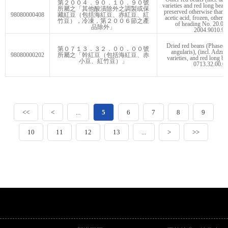
第２００４．９０．１０．９０號
varieties and red long bean
所屬之「其他酸漬除外之調製或保
preserved otherwise than b
98080000408
藏紅豆（包括海紅豆、赤紅豆、紅
acetic acid, frozen, other 
竹豆），冷凍，第２００６節之產
of heading No. 20.06,
品除外」
2004.9010.90
Dried red beans (Phaseol
第０７１３．３２．００．００號
angularis), (incl. Adzuki
98080000202
所屬之「幹紅豆（包括海紅豆、赤
varieties, and red long be
小豆、紅竹豆）」
0713.32.00.0
<<
<
...
5
6
7
8
9
10
11
12
13
...
>
>>