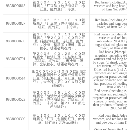
第２００４．９０．１０．１０號
Red bean (including Adzuk
98080000818
所屬之「紅豆餡（包括海紅豆、赤
varieties and long bean ) p
紅豆、紅竹豆），冷凍」
of Item No. 2004.90
第２００５．５１．１０．１０號
Red bean (including Adzuk
98080000827
所屬之「紅豆餡（包括海紅豆、赤
varieties and long bean )
紅豆、紅竹豆），未冷凍」
frozen, of Item No. 200
第２００６．００．１１．００號
Red beans (including Adzu
所屬之「第２００４．９０目之紅
varieties and red long 
98080000603
豆（包括海紅豆、赤紅豆、紅竹
subheading 2004.90, pr
豆），冷凍，糖漬者（瀝幹、套以
sugar (drained, glace or cr
糖衣、糖霜者均在內）」
frozen, of Item 2006.
Red beans (Phaseplus 
第２００６．００．２５．００號
angularis, including Adzu
所屬之「糖漬紅豆（包括海紅豆、
98080000701
varieties and red long bea
赤紅豆、紅竹豆），未冷凍（瀝
by sugar (drained, glace or 
幹、套以糖衣、糖霜者均在內）」
not frozen, of Item 200
Other red beans (incl. Adz
第２００５‧５１‧１０‧９０號所屬之
varieties and red long bea
「其他酸漬除外之調製或保藏去殼
prepared or preserved othe
98080000514
紅豆（包括海紅豆、赤紅豆、紅竹
vinegar or acetic acid, not 
豆），未冷凍，第２００６節之產
than products of heading N
品除外」
Item 2005.51.10
Red beans (including Adzu
第２００５．５９．１０．００號
varieties and red long bean
所屬之「酸漬除外之調製或保藏帶
prepared or preserved othe
98080000523
殼紅豆（包括海紅豆、赤紅豆、紅
vinegar or acetic acid, not 
竹豆），未冷凍，第２００６節之
than products of heading 2
產品除外」
2005.59.10.0
第１１０６．１０．１０．００號
Red bean (incl. Adzuki 
98080000300
所屬之「紅豆（包括海紅豆、赤小
varieties, and red long bea
豆、紅竹豆）之粉及細粒」
and powder, of Item 110
Other red beans (incl. adz