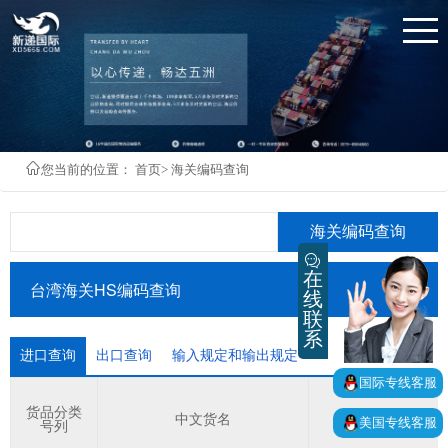
您当前的位置：
首页
>
海关编码查询
海关编码查询
在
台湾海关HS编码查询
线
联
系
进口查询
出口查询
输入规定和输出规定
国际专线客服
货品分类
中文货名
英文货名
美国专线客服
号列