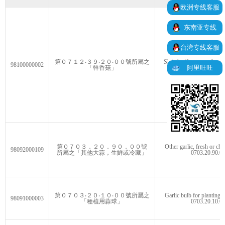
欧洲专线客服
东南亚专线
台湾专线客服
第０７１２‧３９‧２０‧００號所屬之
Shiitake (forest mushroom
98100000002
阿里旺旺
「幹香菇」
Item No. 0712.39.
第０７０３．２０．９０．００號
Other garlic, fresh or chil
98092000109
所屬之「其他大蒜，生鮮或冷藏」
0703.20.90.0
第０７０３‧２０‧１０‧００號所屬之
Garlic bulb for planting,
98091000003
「種植用蒜球」
0703.20.10.0