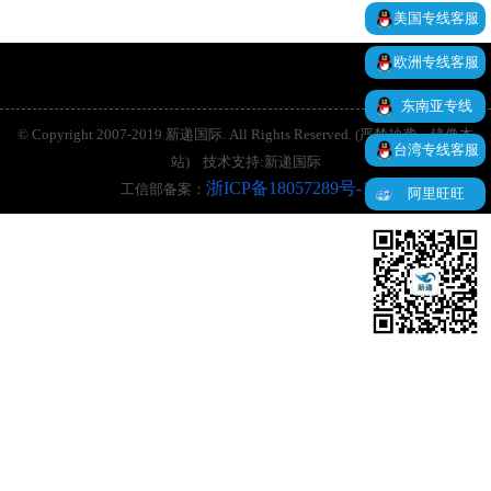
美国专线客服
间：每周一/周四下午17点截单。 （4）海快
优势：海快是属于两岸货物新型优势线路，
欧洲专线客服
深受客户台湾客户喜欢认可的一条线路，比
海运贵比空运便宜，时效方面，比海运快比
东南亚专线
空运慢，而且很多不开放的货物都可以走，
© Copyright 2007-2019 新递国际. All Rights Reserved. (严禁抄袭、镜像本
台湾专线客服
使得这条线路成为台湾客户喜欢的一条线
站) 技术支持:新递国际
路，为那些想走海运但是因为货物问题不开
浙ICP备18057289号-1
工信部备案：
阿里旺旺
放或者要商检等提供的最佳线路。 （5）赔
偿：我司赔偿的原则是货物丢失运费三倍理
赔，因不可控因素装柜拆柜海关查验通关都
是不可控因素易损，易碎物品不做理赔，请
客户自行做好包装，