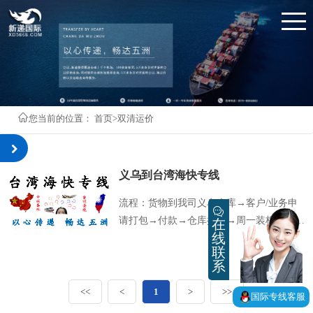
您当前的位置：
首页
>双清运价
义乌到台湾海快专线
流程：货物到我司义乌仓库→客户/业务申
请打包→付款→仓库操作→周一装柜→码头
在
线
报关→周二开船→周三抵达台湾台北港通关
联
→通关完成→周四派件 （1）时效：海快正
系
常时效，周一装柜周五开始派送 周四装柜
周二开始派送。 （2）价格：货物不同，体
<<
<
1
>
>>
国际专线客服
积大小，重量不同 价格不同。 （3）截单时