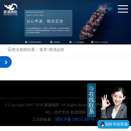
您当前的位置：
首页
>双清运价
在
线
联
© Copyright 2007-2019 新递国际. All Rights Reserved. (严禁抄袭、镜像本
系
站) 技术支持:新递国际
浙ICP备18057289号-1
工信部备案：
国际专线客服