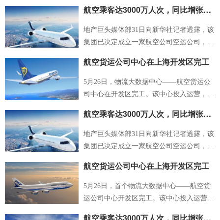
际会展中心盛大开幕。空运公司总经理、空
航空乘客达3000万人次，同比增张11.7%
运公司区域公司总经理、中国汽车摩托车运
动联合会主席詹郭军、中石化润滑油公司党
地产巨头媒体部31日向新华社记者透露，该
委书记苟连杰等出席开幕式。
集团已决定成立一家航空公司空运公司，注
册资金约为5000万美元。媒体部表示，5000
航空货运公司中心在上海开发区完工
万美元(约6000万新元)是运营10架提供国际
运输服务或30架国内运输服务飞机的最低标
5月26日，物流大数据中心——航空货运公
准。
司中心在开发区完工。该中心投入运营，将
提升与周边省市和国家的互联互通水平，提
航空乘客达3000万人次，同比增张11.7%
升运输效率，降低运输成本。
地产巨头媒体部31日向新华社记者透露，该
集团已决定成立一家航空公司空运公司，注
册资金约为5000万美元。媒体部表示，5000
航空货运公司中心在上海开发区完工
万美元(约6000万新元)是运营10架提供国际
运输服务或30架国内运输服务飞机的最低标
5月26日，首个物流大数据中心——航空货
准。
运公司中心开发区完工。该中心投入运营，
将提升周边省市和国家的互联互通水平，提
航空乘客达3000万人次，同比增张11.7%